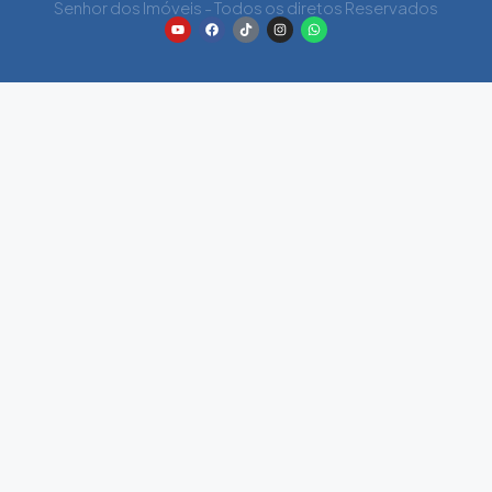
Senhor dos Imóveis - Todos os diretos Reservados
Wed
19
Aug
Thu
20
Aug
Fri
21
Aug
Sat
22
Aug