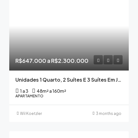
R$647.000 a R$2.300.000
Unidades 1 Quarto, 2 Suítes E 3 Suítes Em Jurerê Alto Padrão A Preço De Custo
1 a 3
48m² a 160m²
APARTAMENTO
Wil Koetzler
3 months ago