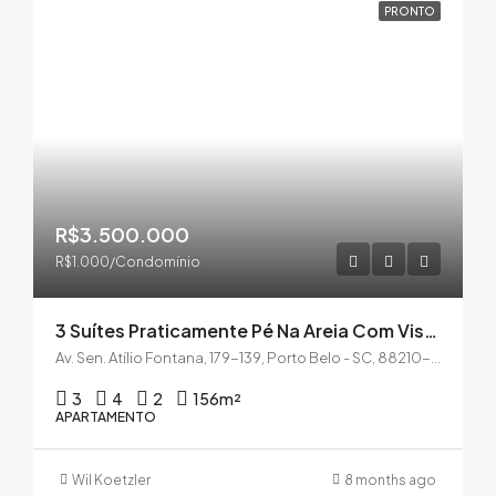
PRONTO
R$3.500.000
R$1.000/Condomínio
3 Suítes Praticamente Pé Na Areia Com Vista Mar Em Perequê
Av. Sen. Atílio Fontana, 179-139, Porto Belo - SC, 88210-000
3
4
2
156
m²
APARTAMENTO
Wil Koetzler
8 months ago