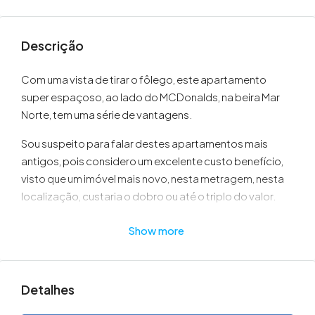
Descrição
Com uma vista de tirar o fôlego, este apartamento
super espaçoso, ao lado do MCDonalds, na beira Mar
Norte, tem uma série de vantagens.
Sou suspeito para falar destes apartamentos mais
antigos, pois considero um excelente custo benefício,
visto que um imóvel mais novo, nesta metragem, nesta
localização, custaria o dobro ou até o triplo do valor.
Portanto, se você quer morar bem, em excelente
Show more
localização, e não se importa em não ter um condomínio
super completo e super moderno, sugiro investir num
imóvel mais antigo e reformá-lo.
Detalhes
Desta forma, você garante seu interior exatamente