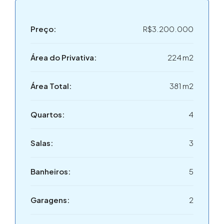
como deseja, pois as possibilidades são infinitas, e
investindo muito menos.
Preço:
R$3.200.000
Inclusive para você investidor, comprar para reformar e
revender vai lhe garantir um excelente lucro. Fica a dica.
Área do Privativa:
224 m2
Na sala de estar temos uma vista sem igual da nossa
Beira Mar Norte, você pode passar horas apreciando um
Área Total:
381 m2
pôr do sol com sua família, pois cada dia a natureza vai
te presentear com um espetáculo singular.
Quartos:
4
As salas de jantar e de home cinema proporcionam
momentos de comunhão junto à mesa, como também
Salas:
3
relaxamento para você ver aquele filme de sua
preferência.
Banheiros:
5
Quatro quartos amplos, sendo duas suítes, lhe
Garagens:
2
garantem uma versatilidade sem igual, pois você
poderá transformar uma suíte em home office. E isso