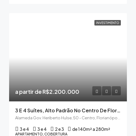
INVESTIMENTO
a partir de R$2.200.000
3 E 4 Suítes, Alto Padrão No Centro De Florianópolis A Preço De Custo
Alameda Gov. Heriberto Hulse, 50 - Centro, Florianópolis - SC, 88015-170
3 e 4
3 e 4
2 e 3
de 140m² a 280m²
APARTAMENTO, COBERTURA