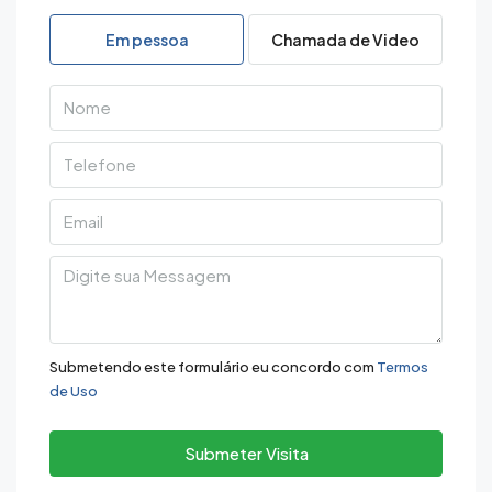
10
Em pessoa
Chamada de Video
Aug
Tue
11
Aug
Wed
12
Aug
Thu
13
Submetendo este formulário eu concordo com
Termos
de Uso
Aug
Submeter Visita
Fri
14