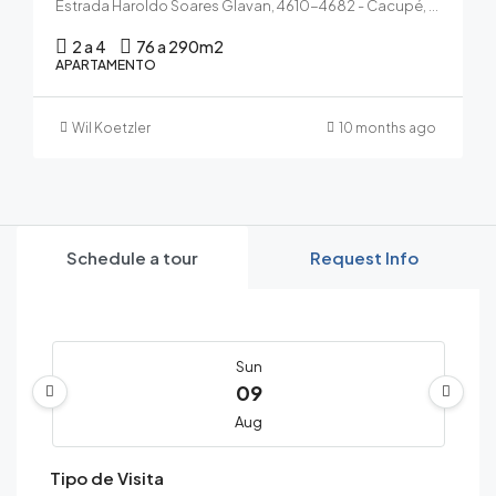
Estrada Haroldo Soares Glavan, 4610-4682 - Cacupé, Florianópolis - SC
2 a 4
76 a 290m2
APARTAMENTO
Wil Koetzler
10 months ago
Schedule a tour
Request Info
Sun
09
Aug
Tipo de Visita
Mon