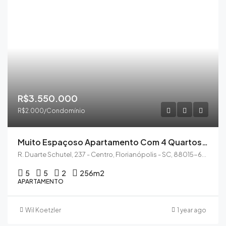
R$3.550.000
R$2.000/Condomínio
Muito Espaçoso Apartamento Com 4 Quartos A 200 Metros Da Beira Mar Norte
R. Duarte Schutel, 237 - Centro, Florianópolis - SC, 88015-640
5
5
2
256
m2
APARTAMENTO
Wil Koetzler
1 year ago