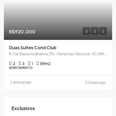
R$920.000
Duas Suítes Cond Club
R. Cel. Eleseu Guilherme, 175 - Campinas, São José - SC, 88101-430
2
3
1
89
m2
APARTAMENTO
Wil Koetzler
2 years ago
Exclusivos