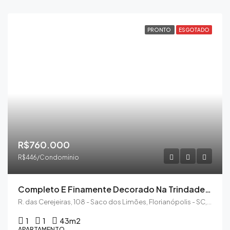
PRONTO
ESGOTADO
R$760.000
R$446/Condominio
Completo E Finamente Decorado Na Trindade Com 1 Dormitório E Garagem – NOVO
R. das Cerejeiras, 108 - Saco dos Limões, Florianópolis - SC, 88040-510
1
1
43
m2
APARTAMENTO