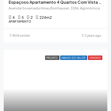
Espaçoso Apartamento 4 Quartos Com Vista Magnífica Na Beira Mar Norte
Avenida Governador Irineu Bornhausen, 3286, Agronômica - cep 88025-200
4
5
2
224
m2
APARTAMENTO
Wil Koetzler
2 years ago
PRONTO
ABAIXO DO VALOR
VENDIDO