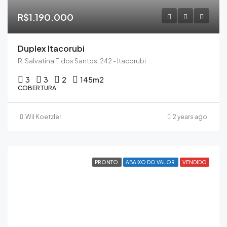
R$1.190.000
Duplex Itacorubi
R. Salvatina F. dos Santos, 242 - Itacorubi
3
3
2
145
m2
COBERTURA
Wil Koetzler
2 years ago
PRONTO
ABAIXO DO VALOR
VENDIDO