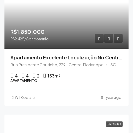
R$1.850.000
R$2.425/Condomínio
Apartamento Excelente Localização No Centro De Florianópolis Com 4 Dormitórios, Todo Mobiliado, Pronto Para Morar
Rua Presidente Coutinho, 279 - Centro, Florianópolis - SC - Centro, Florianópolis - SC, 88015-230
4
4
2
153
m²
APARTAMENTO
Wil Koetzler
1 year ago
PRONTO