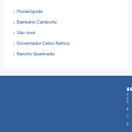
Florianópolis
Balneário Camboriú
São José
Governador Celso Ramos
Rancho Queimado
T
S
R
E