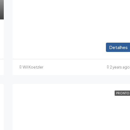
Detalhes
Wil Koetzler
2 years ago
PRONTO