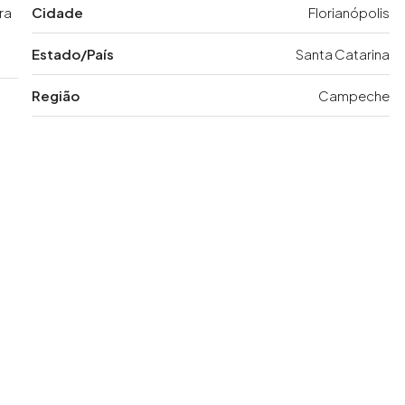
ra
Cidade
Florianópolis
Estado/País
Santa Catarina
Região
Campeche