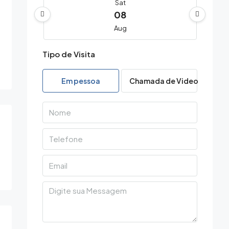
Sat
08
Aug
Tipo de Visita
Sun
09
Em pessoa
Chamada de Video
Aug
Mon
10
Aug
Tue
11
Aug
Wed