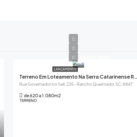
R$452.000
LANÇAMENTO
Terreno Em Loteamento Na Serra Catarinense Rancho 
Rua Governador Ivo Sell, 235 - Rancho Queimado, SC, 88470-000
de 620 a 1.080
m2
TERRENO