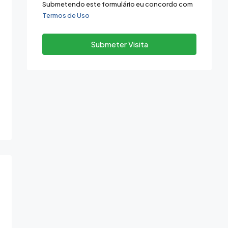
12
Submetendo este formulário eu concordo com
Termos de Uso
Aug
Submeter Visita
Thu
13
Aug
Fri
14
Aug
Sat
15
Aug
Sun
16