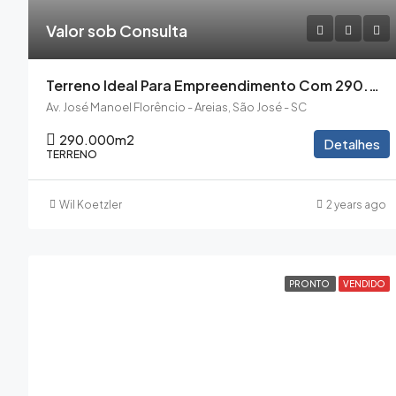
Valor sob Consulta
Terreno Ideal Para Empreendimento Com 290.000m2 Em São José
Av. José Manoel Florêncio - Areias, São José - SC
290.000
m2
Detalhes
TERRENO
Wil Koetzler
2 years ago
PRONTO
VENDIDO