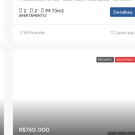
2
2
99,73
m2
Detalhes
APARTAMENTO
Wil Koetzler
2 years ago
PRONTO
ESGOTADO
R$760.000