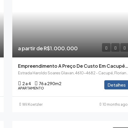
a partir de R$1.000.000
Empreendimento A Preço De Custo Em Cacupé Beira 
Estrada Haroldo Soares Glavan, 4610-4682 - Cacupé
2 a 4
76 a 290m2
Detalhes
APARTAMENTO
Wil Koetzler
10 months ago