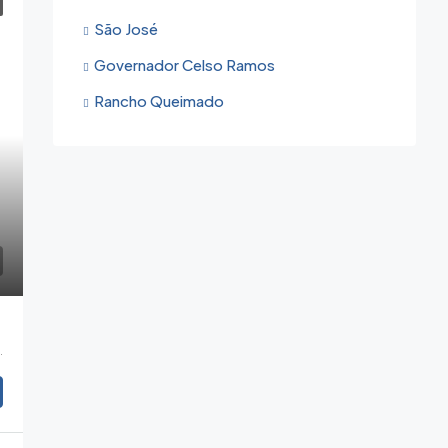
São José
Governador Celso Ramos
Rancho Queimado
olis - SC, 88040-510