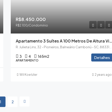
R$8.450.000
R$2.100/Condomínio
Apartamento 3 Suítes A 100 Metros De Altura Vista Mar Infinity Cambo
R. Julieta Lins, 32 - Pioneiros, Balneário Camboriú - SC, 88331-010
3
4
165
m2
Detalhes
APARTAMENTO
Wil Koetzler
2 years ago
1
2