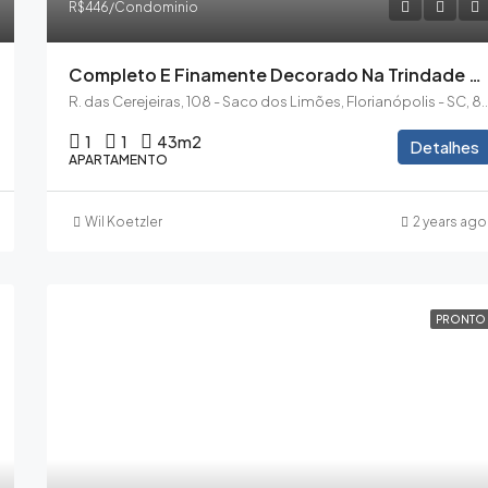
R$446/Condominio
Completo E Finamente Decorado Na Trindade Com 1 Dormitório E Garagem – NOVO
R. das Cerejeiras, 108 - Saco dos Limões, Florianóp
1
1
43
m2
Detalhes
APARTAMENTO
Wil Koetzler
2 years ago
PRONTO