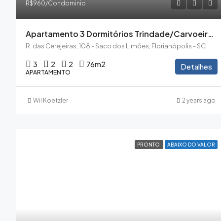
R$960/Condominio
Apartamento 3 Dormitórios Trindade/Carvoeira Garagem Dupla
R. das Cerejeiras, 108 - Saco dos Limões, Florianópolis - SC
3
2
2
76
m2
Detalhes
APARTAMENTO
Wil Koetzler
2 years ago
PRONTO
ABAIXO DO VALOR