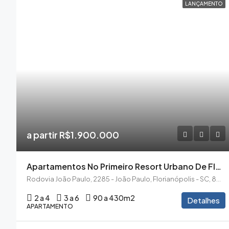
LANÇAMENTO
a partir R$1.900.000
Apartamentos No Primeiro Resort Urbano De Florianópolis
Rodovia João Paulo, 2285 - João Paulo, Florianópolis - SC, 88030-300
2 a 4
3 a 6
90 a 430m2
Detalhes
APARTAMENTO