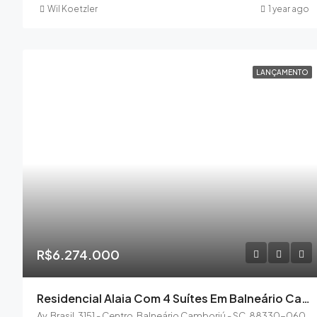
Wil Koetzler
1 year ago
LANÇAMENTO
R$6.274.000
Residencial Alaia Com 4 Suítes Em Balneário Camboriú
Av. Brasil, 3151 - Centro, Balneário Camboriú - SC, 88330-060