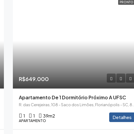
PRONTO
R$649.000
Apartamento De 1 Dormitório Próximo A UFSC
R. das Cerejeiras, 108 - Saco dos Limões, Florianóp
1
1
39
m2
Detalhes
APARTAMENTO