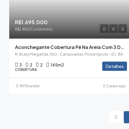
R$1.695.000
R$2.450/Condominio
Aconchegante Cobertura Pé Na Areia Com 3 Dormitórios, Piscina E Vista Em Canasvieiras
R. Acary Margarida, 560 - Canasvieiras, Florianópolis - SC, 88054-400
3
2
2
145
m2
Detalhes
COBERTURA
Wil Koetzler
2 years ago