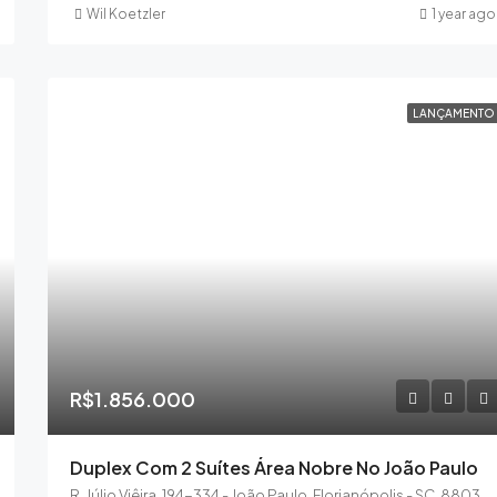
Wil Koetzler
1 year ago
LANÇAMENTO
R$1.856.000
Duplex Com 2 Suítes Área Nobre No João Paulo
R. Júlio Viêira, 194-334 - João Paulo, Florianópolis - SC, 88030-310