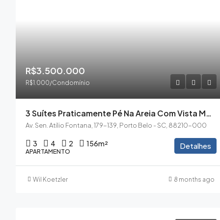
R$3.500.000
R$1.000/Condomínio
3 Suítes Praticamente Pé Na Areia Com Vista Mar Em Perequê
Av. Sen. Atílio Fontana, 179-139, Porto Belo - SC, 88210-000
3
4
2
156
m²
Detalhes
APARTAMENTO
Wil Koetzler
8 months ago