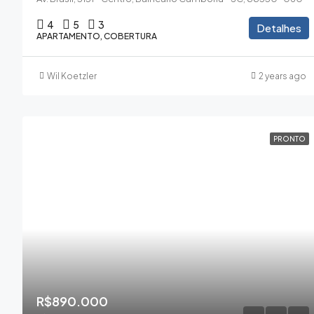
4
5
3
Detalhes
APARTAMENTO, COBERTURA
Wil Koetzler
2 years ago
PRONTO
R$890.000