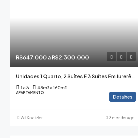
R$647.000 a R$2.300.000
Unidades 1 Quarto, 2 Suítes E 3 Suítes Em Jurerê Alto Padrão A Preço De Custo
1 a 3
48m² a 160m²
APARTAMENTO
Detalhes
Wil Koetzler
3 months ago