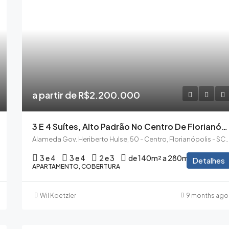
a partir de R$2.200.000
3 E 4 Suítes, Alto Padrão No Centro De Florianópolis A Preço De Custo
Alameda Gov. Heriberto Hulse, 50 - Centro, Florianópolis - S
3 e 4
3 e 4
2 e 3
de 140m² a 280m²
Detalhes
APARTAMENTO, COBERTURA
Wil Koetzler
9 months ago