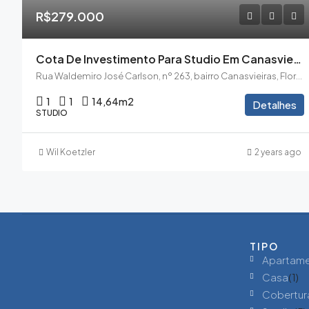
R$279.000
Cota De Investimento Para Studio Em Canasvieiras Com Vista Mar A 400metros Da Praia Com Piscina No Rooftop
Rua Waldemiro José Carlson, nº 263, bairro Canasvieiras, Florianópolis/SC, CEP 88.054-330
1
1
14,64
m2
Detalhes
STUDIO
Wil Koetzler
2 years ago
TIPO
Apartam
Casa
(1)
Cobertur