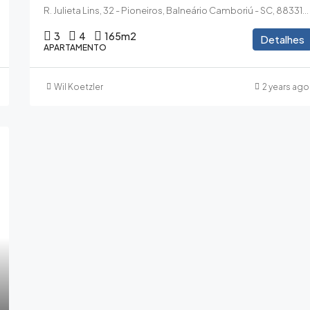
R. Julieta Lins, 32 - Pioneiros, Balneário Camboriú - SC, 88331-010
3
4
165
m2
Detalhes
APARTAMENTO
Wil Koetzler
2 years ago