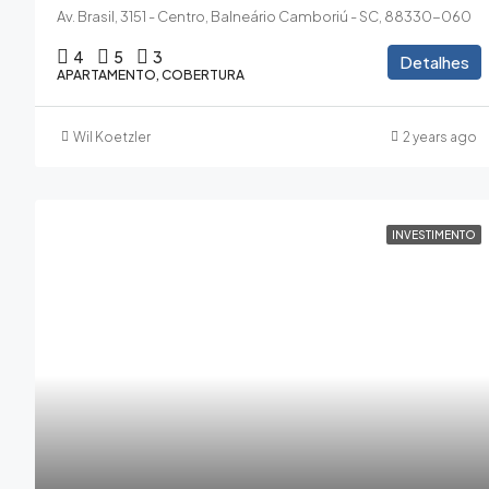
Av. Brasil, 3151 - Centro, Balneário Camboriú - SC, 88330-060
4
5
3
Detalhes
APARTAMENTO, COBERTURA
Wil Koetzler
2 years ago
INVESTIMENTO