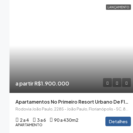
LANÇAMENTO
a partir R$1.900.000
Apartamentos No Primeiro Resort Urbano De Florianópolis
Rodovia João Paulo, 2285 - João Paulo, Florianópolis - SC, 88030-300
2 a 4
3 a 6
90 a 430m2
Detalhes
APARTAMENTO