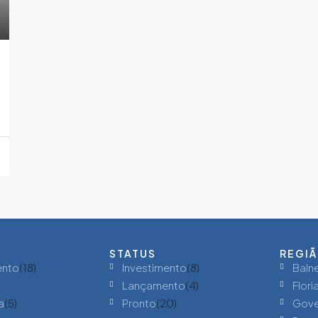
STATUS
REGI
ento
(18)
Investimento
(8)
Baln
Lançamento
(4)
Flori
a
(5)
Pronto
(20)
Gove