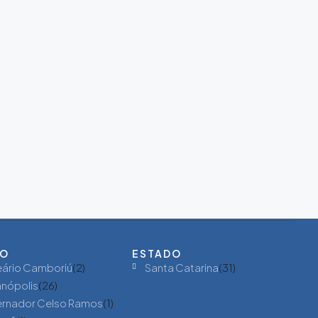
ÃO
ESTADO
eário Camboriú
(2)
Santa Catarina
(31)
anópolis
(26)
rnador Celso Ramos
(1)