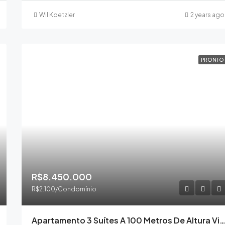
Wil Koetzler
2 years ago
PRONTO
R$8.450.000
R$2.100/Condomínio
Apartamento 3 Suítes A 100 Metros De Altura Vista Mar Infinity Cambo