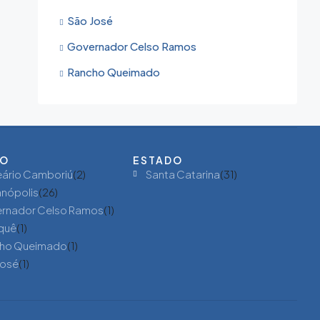
São José
Governador Celso Ramos
Rancho Queimado
ÃO
ESTADO
eário Camboriú
(2)
Santa Catarina
(31)
anópolis
(26)
rnador Celso Ramos
(1)
quê
(1)
ho Queimado
(1)
José
(1)