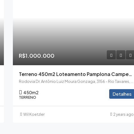
R$1.000.000
Terreno 450m2 Loteamento Pamplona Campeche
Rodovia Dr. Antônio Luiz Moura Gonzaga, 3156 - Rio Tavares, Florianópolis - SC
450
m2
Detalhes
TERRENO
Wil Koetzler
2 years ago