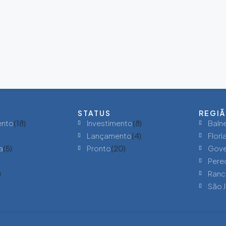
STATUS
REGI
ento
(18)
Investimento
(8)
Baln
Lançamento
(4)
Flori
a
(5)
Pronto
(20)
Gove
Pere
)
Ranc
São 