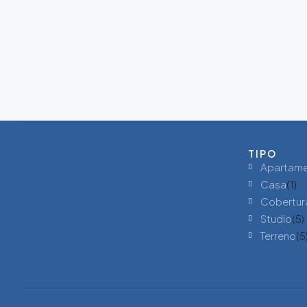
TIPO
Apartam
Casa
(1)
Cobertur
Studio
(5)
Terreno
(5