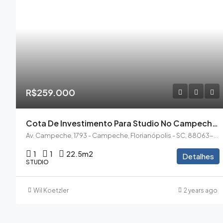
R$259.000
Cota De Investimento Para Studio No Campeche Living
Av. Campeche, 1793 - Campeche, Florianópolis - SC, 88063-300
1
1
22.5
m2
Detalhes
STUDIO
Wil Koetzler
2 years ago