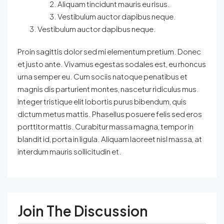
Aliquam tincidunt mauris eu risus.
Vestibulum auctor dapibus neque.
Vestibulum auctor dapibus neque.
Proin sagittis dolor sed mi elementum pretium. Donec
et justo ante. Vivamus egestas sodales est, eu rhoncus
urna semper eu. Cum sociis natoque penatibus et
magnis dis parturient montes, nascetur ridiculus mus.
Integer tristique elit lobortis purus bibendum, quis
dictum metus mattis. Phasellus posuere felis sed eros
porttitor mattis. Curabitur massa magna, tempor in
blandit id, porta in ligula. Aliquam laoreet nisl massa, at
interdum mauris sollicitudin et.
Join The Discussion