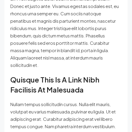
Donec et justo ante. Vivamus egestas sodales est, eu
rhoncus urna semper eu. Cum sociis natoque
penatibus et magnis dis parturient montes, nascetur
ridiculus mus. Integer tristique elit lobortis purus
bibendum, quis dictum metus mattis. Phasellus
posuere felis sed eros porttitor mattis. Curabitur
massa magna, tempor in blandit id, porta in ligula.
Aliquam laoreet nisl massa, at interdum mauris
sollicitudin et.
Quisque This Is A Link Nibh
Facilisis At Malesuada
Nullam tempus sollicitudin cursus. Nulla elit mauris,
volutpat eu varius malesuada, pulvinar eu ligula. Ut et
adipiscing erat. Curabitur adipiscing erat vel libero
tempus congue. Nam pharetra interdum vestibulum.