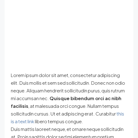
Lorem ipsum dolor sit amet, consectetur adipiscing
elit. Duis mollis et sem sed sollicitudin. Donec non odio
neque. Aliquam hendrerit sollicitudin purus, quis rutrum
mi accumsan nec.
Quisque bibendum orci ac nibh
facilisis
, at malesuada orci congue. Nullam tempus
sollicitudin cursus. Ut et adipiscing erat. Curabitur
this
is a text link
libero tempus congue.
Duis mattis laoreet neque, et ornare neque sollicitudin
at. Proin sagittis dolor sed mi elementum pretium.