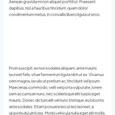
Aenean gravida mi non aliquet porttitor. Praesent
dapibus, nisi a faucibus tincidunt, quam dolor
condimentum metus, in convallis libero ligula ut eros.
Proin suscipit, ex non sodales aliquam, ante mauris
laoreet felis, vitae fermentum ligula nibh ut ex. Vivamus
sem magna, iaculis ut pretium ac, tincidunt vel ipsum.
Maecenas commodo, velit vel porta vulputate, lorem
sem accumsan nunc, nec scelerisque elit turpis eget
mauris. Donec dictum elit vel nunc tristique, eu lobortis
ante sodales. Etiam posuere leo ut leo laoreet, a
gravida dui ultricies. Morbi vehicula nulla eget elit mollis,