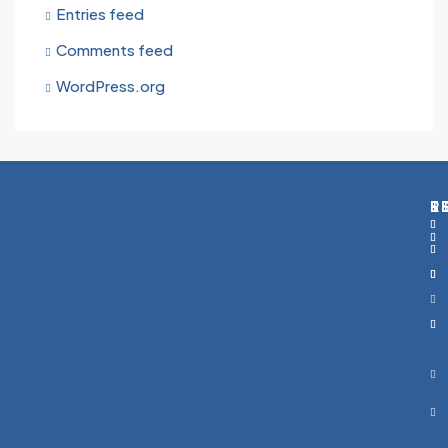
Entries feed
Comments feed
WordPress.org
T
S
R
E