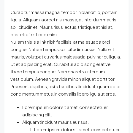
Curabitur massa magna, tempor in blandit id, porta in
ligula. Aliquam laoreet nisl massa, at interdum mauris
sollicitudin et. Mauris risus lectus, tristique at nisl at,
pharetra tristique enim.
Nullam this is a link nibh facilisis, at malesuada orci
congue. Nullam tempus sollicitudin cursus. Nulla elit
mauris, volutpat eu varius malesuada, pulvinar eu ligula.
Ut et adipiscing erat. Curabitur adipiscing erat vel
libero tempus congue. Nam pharetra interdum
vestibulum. Aenean gravida mi non aliquet porttitor.
Praesent dapibus, nisi a faucibus tincidunt, quam dolor
condimentum metus, in convallis libero ligula ut eros.
Lorem ipsum dolor sit amet, consectetuer
adipiscing elit.
Aliquam tincidunt mauris eu risus.
Lorem ipsum dolor sit amet, consectetuer