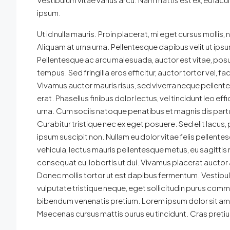
ipsum.
Ut id nulla mauris. Proin placerat, mi eget cursus mollis, 
Aliquam at urna urna. Pellentesque dapibus velit ut ipsu
Pellentesque ac arcu malesuada, auctor est vitae, posue
tempus. Sed fringilla eros efficitur, auctor tortor vel, faci
Vivamus auctor mauris risus, sed viverra neque pellente
erat. Phasellus finibus dolor lectus, vel tincidunt leo effi
urna. Cum sociis natoque penatibus et magnis dis partu
Curabitur tristique nec ex eget posuere. Sed elit lacus, p
ipsum suscipit non. Nullam eu dolor vitae felis pellent
vehicula, lectus mauris pellentesque metus, eu sagittis
consequat eu, lobortis ut dui. Vivamus placerat auctor a
Donec mollis tortor ut est dapibus fermentum. Vestibulum
vulputate tristique neque, eget sollicitudin purus comm
bibendum venenatis pretium. Lorem ipsum dolor sit amet,
Maecenas cursus mattis purus eu tincidunt. Cras preti