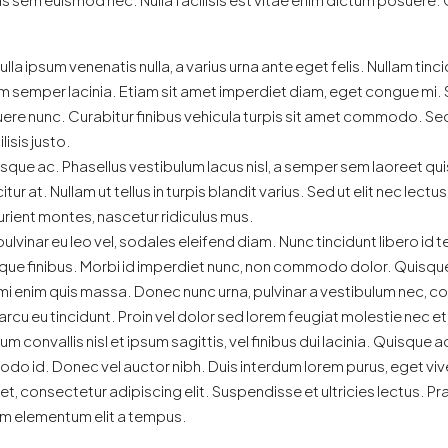
nulla ipsum venenatis nulla, a varius urna ante eget felis. Nullam tin
m semper lacinia. Etiam sit amet imperdiet diam, eget congue mi. Sed
re nunc. Curabitur finibus vehicula turpis sit amet commodo. Sed p
lisis justo.
sque ac. Phasellus vestibulum lacus nisl, a semper sem laoreet quis
citur at. Nullam ut tellus in turpis blandit varius. Sed ut elit nec lec
rient montes, nascetur ridiculus mus.
ulvinar eu leo vel, sodales eleifend diam. Nunc tincidunt libero id tel
esque finibus. Morbi id imperdiet nunc, non commodo dolor. Quisque
 mi enim quis massa. Donec nunc urna, pulvinar a vestibulum nec, c
rcu eu tincidunt. Proin vel dolor sed lorem feugiat molestie nec et
 convallis nisl et ipsum sagittis, vel finibus dui lacinia. Quisque
odo id. Donec vel auctor nibh. Duis interdum lorem purus, eget vi
 consectetur adipiscing elit. Suspendisse et ultricies lectus. Pra
um elementum elit a tempus.