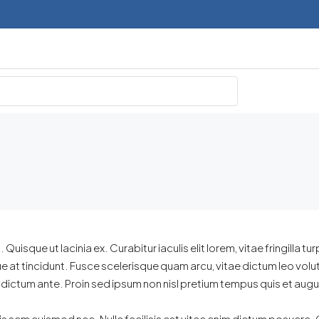
uisque ut lacinia ex. Curabitur iaculis elit lorem, vitae fringilla tu
e at tincidunt. Fusce scelerisque quam arcu, vitae dictum leo vo
ictum ante. Proin sed ipsum non nisl pretium tempus quis et augu
is sem euismod nec. Nulla facilisis est vitae enim dictum posuere. C