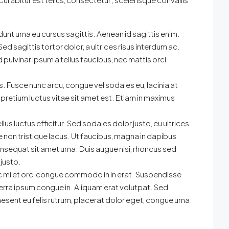
cidunt urna eu cursus sagittis. Aenean id sagittis enim.
 sagittis tortor dolor, a ultrices risus interdum ac.
ulvinar ipsum a tellus faucibus, nec mattis orci
. Fusce nunc arcu, congue vel sodales eu, lacinia at
tus pretium luctus vitae sit amet est. Etiam in maximus
lus luctus efficitur. Sed sodales dolor justo, eu ultrices
 non tristique lacus. Ut faucibus, magna in dapibus
onsequat sit amet urna. Duis augue nisi, rhoncus sed
 justo.
 ac mi et orci congue commodo in in erat. Suspendisse
verra ipsum congue in. Aliquam erat volutpat. Sed
esent eu felis rutrum, placerat dolor eget, congue urna.