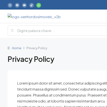
Home
Privacy Policy
Privacy Policy
Lorem ipsum dolor sit amet, consectetur adipiscing elit. Q
tincidunt massa dignissim sed. Donec vulputate a augu
posuere. Phasellus at condimentum purus. Praesent et d
nisl molestie odio, at lobortis sapien nisl interdum arcu.
Vestibulum vitae varius arcu. Nam mattis est ex, eu iacul