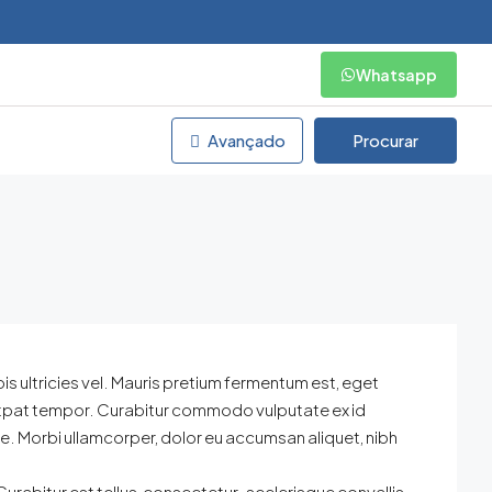
Whatsapp
Avançado
Procurar
rpis ultricies vel. Mauris pretium fermentum est, eget
lutpat tempor. Curabitur commodo vulputate ex id
e. Morbi ullamcorper, dolor eu accumsan aliquet, nibh
urabitur est tellus, consectetur , scelerisque convallis